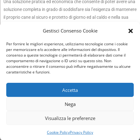
Una soluzione pratica ed economica che consente di poter avere una
soluzione completa in grado di soddisfare sia l’esigenza di mantenere
il proprio cane al sicuro e protetto di giorno ed al caldo e nella sua
“tana” di notte.
Gestisci Consenso Cookie
Queste cuccie vengono realizzate solo su specifiche del cliente
essendo le stesse volte ad assicurare il benessere dei nostri amici a
Per fornire le migliori esperienze, utilizziamo tecnologie come i cookie
quattro zampre soddisfando nel contempo le specifiche esigenze del
per memorizzare e/o accedere alle informazioni del dispositivo. Il
consenso a queste tecnologie ci permetterà di elaborare dati come il
proprietario.
comportamento di navigazione o ID unici su questo sito. Non
acconsentire o ritirare il consenso può influire negativamente su alcune
caratteristiche e funzioni.
Accetta
©2021 Italia Box Design è un brand di CARPENTERIA ROSSO SNC
Nega
Via F. Severi 7 – 35011 Campodarsego (PD)
P.Iva 03545950283
Policy e Cookies
–
Credits
–
Termini e condizioni
–
Politica di rimborso e
Visualizza le preferenze
reso
Sito realizzato da
Orezero Web Agency
Cookie Policy
Privacy Policy